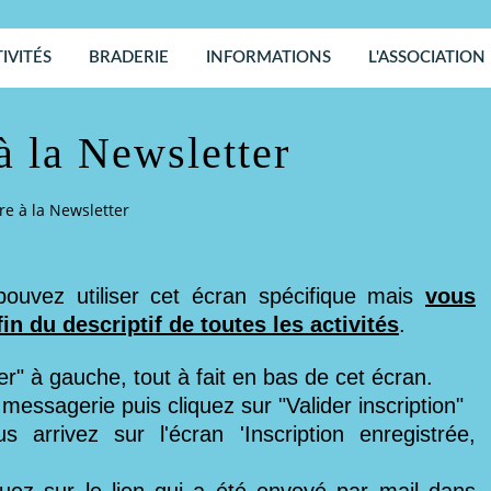
IVITÉS
BRADERIE
INFORMATIONS
L'ASSOCIATION
 à la Newsletter
ire à la Newsletter
 pouvez utiliser cet écran spécifique mais
vous
fin du descriptif de toutes les activités
.
ter" à gauche, tout à fait en bas de cet écran.
messagerie puis cliquez sur "Valider inscription"
s arrivez sur l'écran 'Inscription enregistrée,
iquez sur le lien qui a été envoyé par mail dans